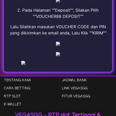
2. Pada Halaman ""Deposit"", Silakan Pilih
""VOUCHER88 DEPOSIT""
Lalu Silahkan masukan VOUCHER CODE dan PIN
yang dikirimkan ke email anda, Lalu Klik ""KIRIM""
TENTANG KAMI
JADWAL BANK
CARA BETTING
LINK VEGASGG
RTP SLOT
FITUR VEGASGG
E-WALLET
VEGASGG - RTP slot Tertinggi &