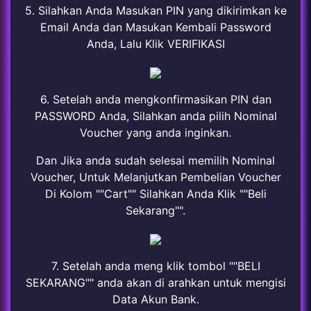
5. Silahkan Anda Masukan PIN yang dikirimkan ke
Email Anda dan Masukan Kembali Password
Anda, Lalu Klik VERIFIKASI
6. Setelah anda mengkonfirmasikan PIN dan
PASSWORD Anda, Silahkan anda pilih Nominal
Voucher yang anda inginkan.
Dan Jika anda sudah selesai memilih Nominal
Voucher, Untuk Melanjutkan Pembelian Voucher
Di Kolom ""Cart"" Silahkan Anda Klik ""Beli
Sekarang"".
7. Setelah anda meng klik tombol ""BELI
SEKARANG"" anda akan di arahkan untuk mengisi
Data Akun Bank.