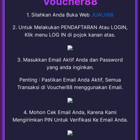
Voucher88
1. Silahkan Anda Buka Web
JUALV88
2. Untuk Melakukan PENDAFTARAN Atau LOGIN,
Klik menu LOG IN di pojok kanan atas.
3. Masukkan Email Aktif Anda dan Password
yang anda inginkan.
Penting : Pastikan Email Anda Aktif, Semua
Transaksi di Voucher88 menggunakan Email.
4. Mohon Cek Email Anda, Karena Kami
Mengirimkan PIN Untuk Verifikasi Ke Email Anda.