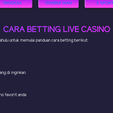
TANGKAS
TEMBAK IKAN
E-SPOR
CARA BETTING LIVE CASINO
dahulu untuk memulai panduan cara betting berikut:
yang di inginkan.
ino favorit anda