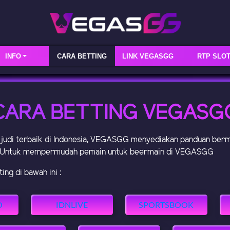
INFO
CARA BETTING
LINK VEGASGG
RTP SLO
CARA BETTING VEGASG
 judi terbaik di Indonesia, VEGASGG menyediakan panduan bermai
sia. Untuk mempermudah pemain untuk beermain di VEGASGG
ing di bawah ini :
O
IDNLIVE
SPORTSBOOK