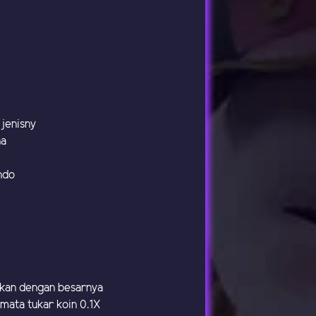
jenisny
na
ndo
aikan dengan besarnya
 mata tukar koin 0.1X