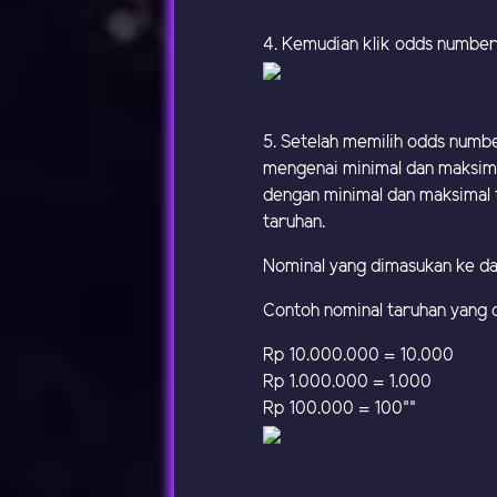
4. Kemudian klik odds number 
5. Setelah memilih odds number
mengenai minimal dan maksimal
dengan minimal dan maksimal ta
taruhan.
Nominal yang dimasukan ke dal
Contoh nominal taruhan yang 
Rp 10.000.000 = 10.000
Rp 1.000.000 = 1.000
Rp 100.000 = 100""