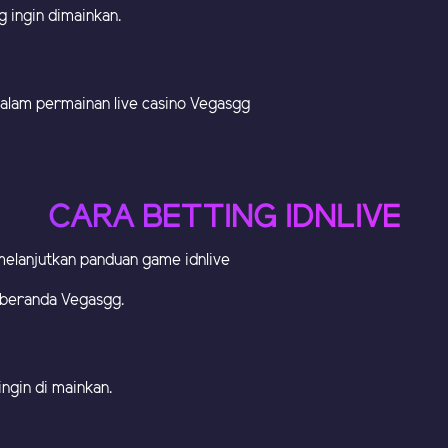
g ingin dimainkan.
dalam permainan live casino Vegasgg
CARA BETTING IDNLIVE
melanjutkan panduan game idnlive
 beranda Vegasgg.
ingin di mainkan.