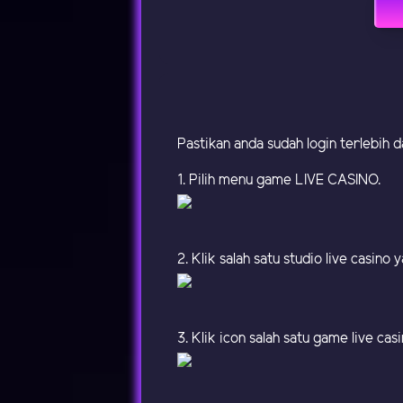
Pastikan anda sudah login terlebih 
1. Pilih menu game LIVE CASINO.
2. Klik salah satu studio live casino 
3. Klik icon salah satu game live cas