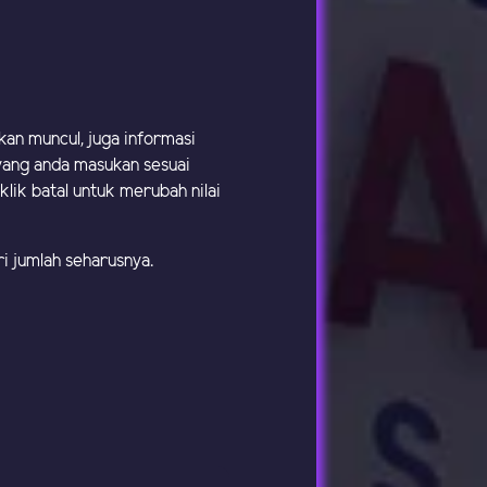
akan muncul, juga informasi
 yang anda masukan sesuai
klik batal untuk merubah nilai
i jumlah seharusnya.