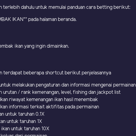
n terlebih dahulu untuk memulai panduan cara betting berikut:
EMBAK IKAN"" pada halaman beranda.
tembak ikan yang ingin dimainkan.
n terdapat beberapa shortcut berikut penjelasannya
t untuk melakukan pengaturan dan informasi mengenai permainan
 urutan / rank kemenangan, level, fishing dan jackpot list
ilkan riwayat kemenangan ikan hasil menembak
lkan informasi terkait aktifitas pada permainan
an untuk taruhan 0.1X
kan untuk taruhan 1X
ikan untuk taruhan 10X