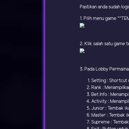
Pastikan anda sudah logi
1. Pilih menu game ""T
2. Klik salah satu game 
3. Pada Lobby Permaina
Setting : Shortcu
Rank : Menampilkan
Bet Info : Menamp
Activity : Menampi
Junior : Tembak ik
Master : Tembak i
Supreme : Tembak 