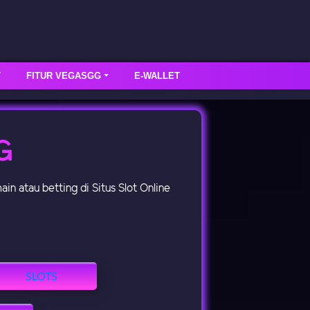
T
FITUR VEGASGG
E-WALLET
G
n atau betting di Situs Slot Online
SLOTS