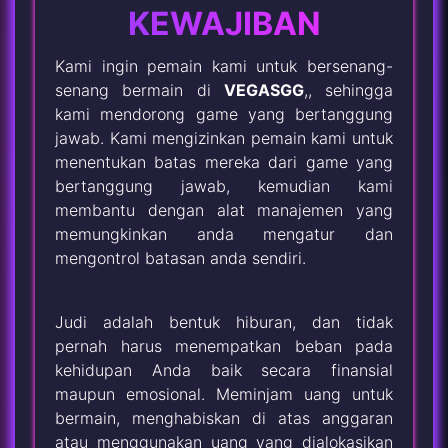
KEWAJIBAN
Kami ingin pemain kami untuk bersenang-
senang bermain di
VEGASGG
,, sehingga
kami mendorong game yang bertanggung
jawab. Kami mengizinkan pemain kami untuk
menentukan batas mereka dari game yang
bertanggung jawab, kemudian kami
membantu dengan alat manajemen yang
memungkinkan anda mengatur dan
mengontrol batasan anda sendiri.
Judi adalah bentuk hiburan, dan tidak
pernah harus menempatkan beban pada
kehidupan Anda baik secara finansial
maupun emosional. Meminjam uang untuk
bermain, menghabiskan di atas anggaran
atau menggunakan uang yang dialokasikan