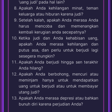
'uang judi' pada hal lain?
Apakah Anda kehilangan minat, teman
keluarga atau hiburan karena judi?
Setelah kalah, apakah Anda merasa Anda
harus mencoba dan memenangkan
kembali kerugian anda secepatnya?
Ketika judi dan Anda kehabisan uang,
apakah Anda merasa kehilangan dan
putus asa, dan perlu untuk berjudi lagi
sesegera mungkin?
Apakah Anda berjudi hingga sen terakhir
Anda hilang?
Apakah Anda berbohong, mencuri atau
meminjam hanya untuk mendapatkan
uang untuk berjudi atau untuk membayar
utang judi?
Apakah Anda merasa depresi atau bahkan
bunuh diri karena perjudian Anda?