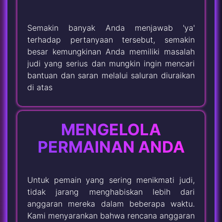
Semakin banyak Anda menjawab 'ya'
terhadap pertanyaan tersebut, semakin
besar kemungkinan Anda memiliki masalah
judi yang serius dan mungkin ingin mencari
bantuan dan saran melalui saluran diuraikan
di atas
MENGELOLA
PERMAINAN ANDA
Untuk pemain yang sering menikmati judi,
tidak jarang menghabiskan lebih dari
anggaran mereka dalam beberapa waktu.
Kami menyarankan bahwa rencana anggaran